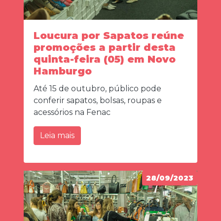
Loucura por Sapatos reúne
promoções a partir desta
quinta-feira (05) em Novo
Hamburgo
Até 15 de outubro, público pode
conferir sapatos, bolsas, roupas e
acessórios na Fenac
Leia mais
28/09/2023