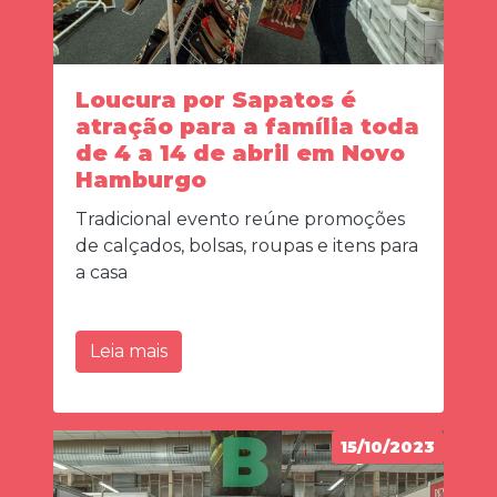
Loucura por Sapatos é
atração para a família toda
de 4 a 14 de abril em Novo
Hamburgo
Tradicional evento reúne promoções
de calçados, bolsas, roupas e itens para
a casa
Leia mais
15/10/2023