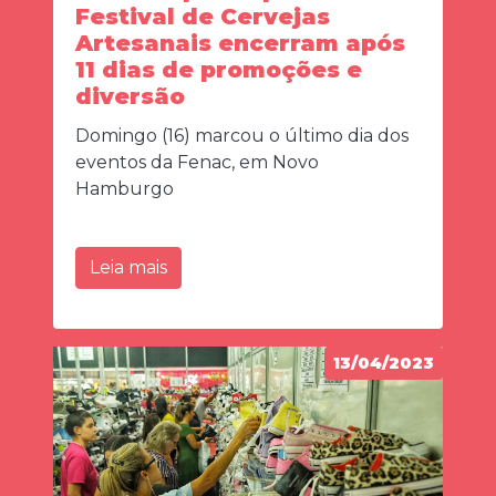
Festival de Cervejas
Artesanais encerram após
11 dias de promoções e
diversão
Domingo (16) marcou o último dia dos
eventos da Fenac, em Novo
Hamburgo
Leia mais
13/04/2023